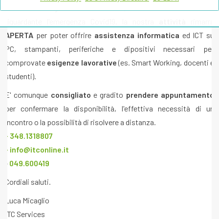
Avvisiamo la gentile Clientela che, in base al nuovo DPCM
riguardante l'emergenza Covid19, la nostra
attività
rimarrà
APERTA
per poter offrire
assistenza informatica
ed ICT su
PC, stampanti, periferiche e dipositivi necessari per
comprovate
esigenze lavorative
(es. Smart Working, docenti e
studenti).
E' comunque
consigliato
e gradito
prendere appuntamento
per confermare la disponibilità, l'effettiva necessità di un
incontro o la possibilità di risolvere a distanza.
- 348.1318807
-
info@itconline.it
-
049.600419
Cordiali saluti.
Luca Micaglio
ITC Services