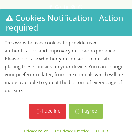
Cookies Notification - Action
0498256912
3481318807
info@itconline.it
required
This website uses cookies to provide user
authentication and improve your user experience.
Please indicate whether you consent to our site
placing these cookies on your device. You can change
your preference later, from the controls which will be
made available to you at the bottom of every page of
our site.
Privacy Policy & Cookies
I decline
I agree
Privacy Policy
EU e-Privacy Directive
EU GDPR